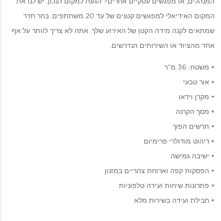
המנהלים, או מפגשים עסקיים אחרים? הגעת למקום הנכון. יש לנו את
המקום האידיאלי למפגשים קטנים של עד 20 משתתפים. בחר חדר
שמתאים לקנה מידה הקטן של האירוע שלך. אתה לא צריך לוותר על אף
אחד מהציוד או השירותים הנדרשים.
• משטח: 36 מ”ר
• אור טבעי
• מקרן וידאו
• מסך הקרנה
• תרשים הפוך
• ריהוט מודולרי פרימיום
• ישיבה גמישה
• הפסקות קפה וארוחת צהריים במזנון
• פתרונות שיחות ועידה טלפוניות
• חבילת ועידה בשירות מלא