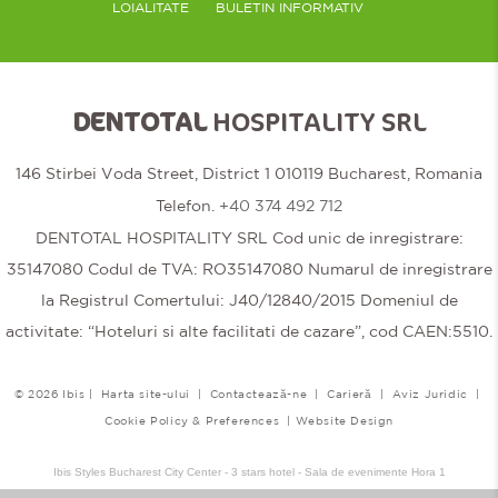
LOIALITATE
BULETIN INFORMATIV
DENTOTAL
HOSPITALITY SRL
146 Stirbei Voda Street, District 1 010119 Bucharest, Romania
Telefon.
+40 374 492 712
DENTOTAL HOSPITALITY SRL Cod unic de inregistrare:
35147080 Codul de TVA: RO35147080 Numarul de inregistrare
la Registrul Comertului: J40/12840/2015 Domeniul de
activitate: “Hoteluri si alte facilitati de cazare”, cod CAEN:5510.
© 2026 Ibis |
Harta site-ului
|
Contactează-ne
|
Carieră
|
Aviz Juridic
|
Cookie Policy & Preferences
|
Website Design
Ibis Styles Bucharest City Center - 3 stars hotel - Sala de evenimente Hora 1