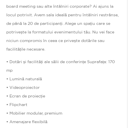
board meeting sau alte întâlniri corporate? Ai ajuns la
locul potrivit. Avem sala ideală pentru întâlniri restrânse,
de până la 20 de participanți. Alege un spațiu care se
potrivește la formatului evenimentului tău. Nu vei face
niciun compromis în ceea ce privește dotările sau
facilitățile necesare.
• Dotări și facilități ale sălii de conferințe Suprafața: 170
mp
• Lumină naturală
• Videoproiector
• Ecran de proiecție
• Flipchart
• Mobilier modular, premium
• Amenajare flexibilă