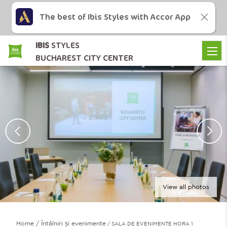
The best of Ibis Styles with Accor App
IBIS
STYLES
BUCHAREST CITY CENTER
View all photos
Home
Întâlniri și evenimente
SALA DE EVENIMENTE HORA 1