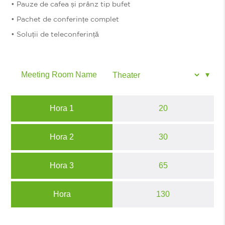
• Pauze de cafea și prânz tip bufet
• Pachet de conferințe complet
• Soluții de teleconferință
Meeting Room Name
Hora 1
20
Hora 2
30
Hora 3
65
Hora
130