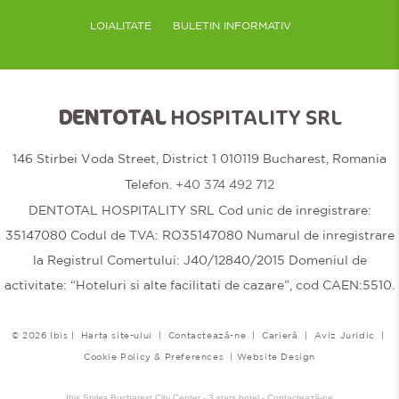
LOIALITATE
BULETIN INFORMATIV
DENTOTAL
HOSPITALITY SRL
146 Stirbei Voda Street, District 1 010119 Bucharest, Romania
Telefon.
+40 374 492 712
DENTOTAL HOSPITALITY SRL Cod unic de inregistrare:
35147080 Codul de TVA: RO35147080 Numarul de inregistrare
la Registrul Comertului: J40/12840/2015 Domeniul de
activitate: “Hoteluri si alte facilitati de cazare”, cod CAEN:5510.
© 2026 Ibis |
Harta site-ului
|
Contactează-ne
|
Carieră
|
Aviz Juridic
|
Cookie Policy & Preferences
|
Website Design
Ibis Styles Bucharest City Center - 3 stars hotel - Contactează-ne